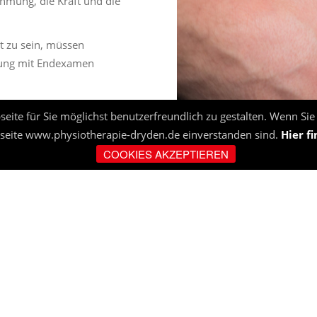
mung, die Kraft und die
t zu sein, müssen
dung mit Endexamen
te für Sie möglichst benutzerfreundlich zu gestalten. Wenn Sie 
eite www.physiotherapie-dryden.de einverstanden sind.
Hier f
COOKIES AKZEPTIEREN
TELEFONZEITEN
INFORMATIO
Täglich erreichen Sie uns
Über uns
10:00 Uhr bis 13:00 Uhr
Therapie
Profisport-B
siotherapie Jan Dryden
·
02307 - 973 64 44 ·
info@physiotherapie-dr