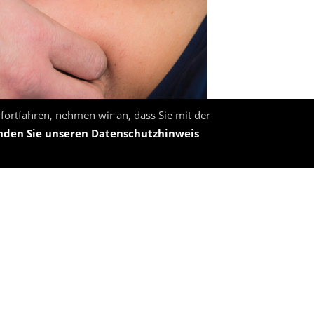
fortfahren, nehmen wir an, dass Sie mit der
inden Sie unseren Datenschutzhinweis
NEN
RECHTLICHES
Datenschutz
Impressum
etreuung
Sitemap
yden.de