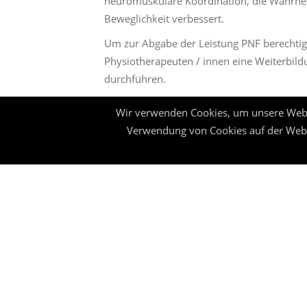
neuromuskuläre Koordination, die Wahrneh
Beweglichkeit verbessert.
Um zur Abgabe der Leistung PNF berechtig
Physiotherapeuten / innen eine Weiterbil
durchführen.
PNF wird gesondert verordnet.
Wir verwenden Cookies, um unsere Websei
Verwendung von Cookies auf der Webs
UNSERE ÖFFNUNGSZEITEN
Montags - Donnerstags
07:30 Uhr bis 20:00 Uhr
Freitags
07:30 Uhr bis 15:30 Uhr
so wie nach Vereinbarung
© Phy